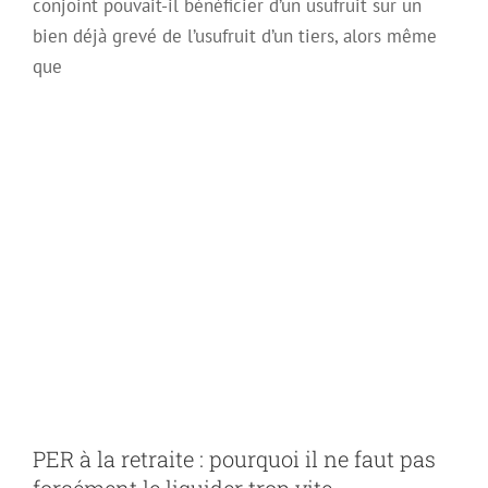
conjoint pouvait-il bénéficier d’un usufruit sur un
bien déjà grevé de l’usufruit d’un tiers, alors même
que
PER à la retraite :
pourquoi il ne faut
pas forcément le
liquider trop vite
PER à la retraite : pourquoi il ne faut pas