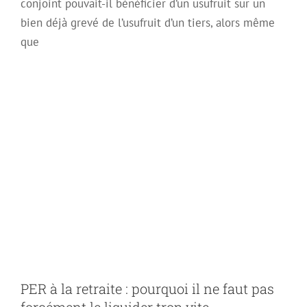
conjoint pouvait-il bénéficier d’un usufruit sur un
bien déjà grevé de l’usufruit d’un tiers, alors même
que
PER à la retraite :
pourquoi il ne faut
pas forcément le
liquider trop vite
PER à la retraite : pourquoi il ne faut pas