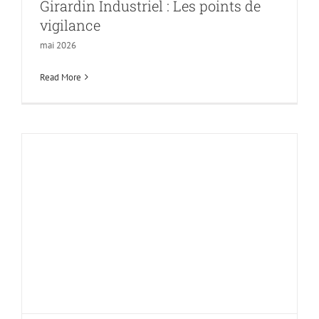
Girardin Industriel : Les points de
vigilance
mai 2026
Read More
Hausse de la CSG
en 2026 : quel
impact sur vos
placements ?