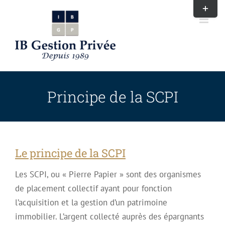
Passer
Bascule
au
de
contenu
la
zone
de
la
barre
Principe de la SCPI
coulissa
Le principe de la SCPI
Les SCPI, ou « Pierre Papier » sont des organismes
de placement collectif ayant pour fonction
l’acquisition et la gestion d’un patrimoine
immobilier. L’argent collecté auprès des épargnants