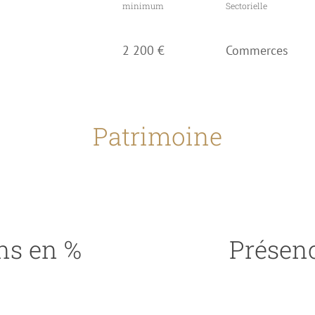
)
minimum
Sectorielle
2 200 €
Commerces
Patrimoine
ns en %
Présenc