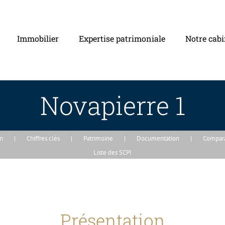
Immobilier
Expertise patrimoniale
Notre cabi
Novapierre 1
on
Chiffres clés
Patrimoine
Documentation
Compara
Liste des SCPI
Présentation